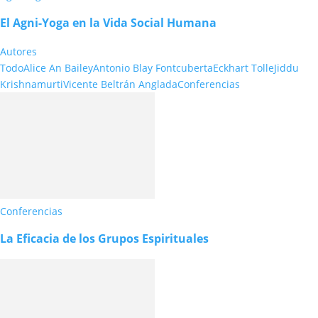
El Agni-Yoga en la Vida Social Humana
Autores
Todo
Alice An Bailey
Antonio Blay Fontcuberta
Eckhart Tolle
Jiddu
Krishnamurti
Vicente Beltrán Anglada
Conferencias
Conferencias
La Eficacia de los Grupos Espirituales