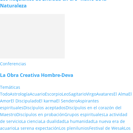
Naturaleza
Conferencias
La Obra Creativa Hombre-Deva
Temáticas
Todo
Astrología
Acuario
Escorpio
Leo
Sagitario
Virgo
Avatares
El Alma
El
Amor
El Discipulado
El karma
El Sendero
Aspirantes
espirituales
Discípulos aceptados
Discípulos en el corazón del
Maestro
Discípulos en probación
Grupos espirituales
La actividad
de servicio
La ciencia
La dualidad
La humanidad
La nueva era de
acuario
La serena expectación
Los plenilunios
Festival de Wesak
Los