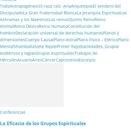
Todo
Antropogénesis
5 raza raíz: Aria
Arquetipos
El sendero del
Discipulado
La Gran Fraternidad Blanca
La Jerarquía Espiritual
Los
Ashramas y los Maestros
Los reinos
Quinto Reino
Reino
Animal
Reino Dévico
Reino Humano
Constitución del
hombre
Declaración universal de derechos humanos
Planos y
dimensiones
Cuerpo Causal
Plano Astral
Plano Físico – Etérico
Plano
Mental
Shamballa
Siete Rayos
Primer Rayo
Sociedades, Grupos
esotéricos y logias
Grupos espirituales
Trabajos de
Hércules
Acuario
Aries
Cáncer
Capricornio
Escorpio
Conferencias
La Eficacia de los Grupos Espirituales