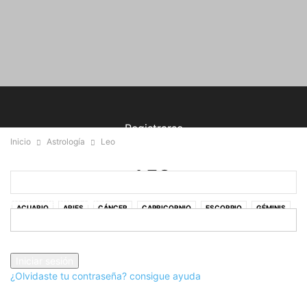
Registrarse
Inicio
Astrología
Leo
¡Bienvenido! Ingresa en tu cuenta
LEO
tu nombre de usuario
ACUARIO
ARIES
CÁNCER
CAPRICORNIO
ESCORPIO
GÉMINIS
LEO
LIBRA
PISCIS
SAGITARIO
TAURO
VIRGO
tu contraseña
¿Olvidaste tu contraseña? consigue ayuda