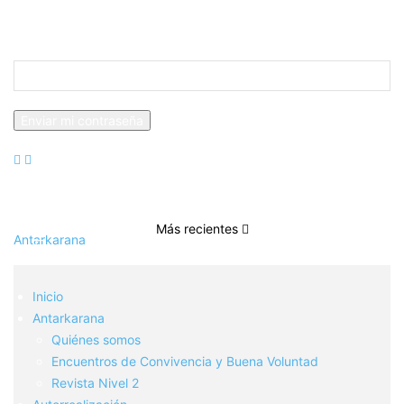
Recuperación de contraseña
Recupera tu contraseña
tu correo electrónico
Se te ha enviado una contraseña por correo electrónico.
Más recientes
Antarkarana
Inicio
Antarkarana
Quiénes somos
Encuentros de Convivencia y Buena Voluntad
Revista Nivel 2