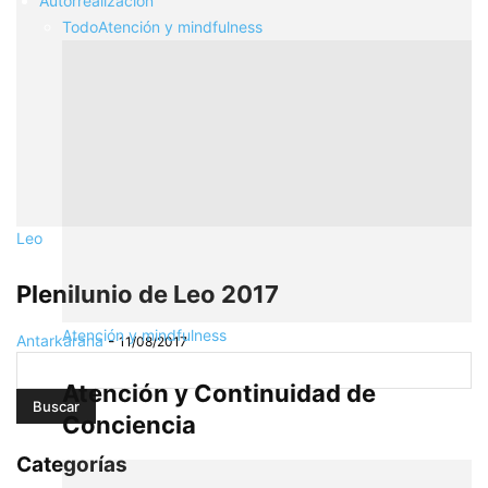
Autorrealización
Todo
Atención y mindfulness
Leo
Plenilunio de Leo 2017
Atención y mindfulness
Antarkarana
-
11/08/2017
Atención y Continuidad de
Conciencia
Categorías