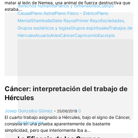
matar al león de Nemea, una animal de fuerza destructiva que
derechos humanos
Planos y dimensiones
Cuerpo
estaba...
Causal
Plano Astral
Plano Físico – Etérico
Plano
Mental
Shamballa
Siete Rayos
Primer Rayo
Sociedades,
Grupos esotéricos y logias
Grupos espirituales
Trabajos de
Hércules
Acuario
Aries
Cáncer
Capricornio
Escorpio
Cáncer: interpretación del trabajo de
Hércules
Josep Gonzalbo Gómez
-
0
25/06/2018
El cuarto trabajo asignado a Hércules, bajo el signo de Cáncer,
Conferencias
consistía en una prueba aparentemente de bastante
simplicidad, pero que interiormente iba a...