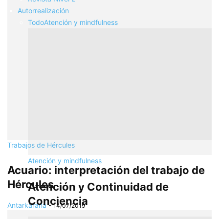
Autorrealización
Todo
Atención y mindfulness
Trabajos de Hércules
Atención y mindfulness
Acuario: interpretación del trabajo de
Hércules
Atención y Continuidad de
Conciencia
Antarkarana
-
14/07/2019