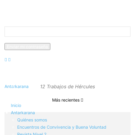
Recuperación de contraseña
Recupera tu contraseña
tu correo electrónico
Se te ha enviado una contraseña por correo electrónico.
12 Trabajos de Hércules
Antarkarana
Más recientes
Inicio
Antarkarana
Quiénes somos
Encuentros de Convivencia y Buena Voluntad
Revista Nivel 2