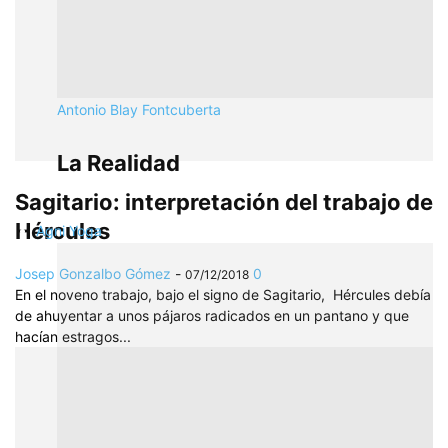
Antonio Blay Fontcuberta
La Realidad
Sagitario: interpretación del trabajo de
Hércules
Agni Yoga
Josep Gonzalbo Gómez
-
0
07/12/2018
En el noveno trabajo, bajo el signo de Sagitario, Hércules debía
de ahuyentar a unos pájaros radicados en un pantano y que
hacían estragos...