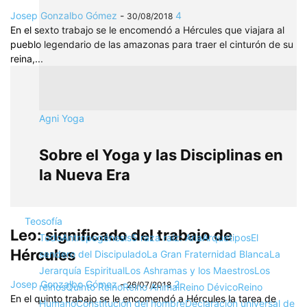
Josep Gonzalbo Gómez
-
4
30/08/2018
En el sexto trabajo se le encomendó a Hércules que viajara al
pueblo legendario de las amazonas para traer el cinturón de su
reina,...
Agni Yoga
Sobre el Yoga y las Disciplinas en
la Nueva Era
Teosofía
Leo: significado del trabajo de
Todo
Antropogénesis
5 raza raíz: Aria
Arquetipos
El
Hércules
sendero del Discipulado
La Gran Fraternidad Blanca
La
Jerarquía Espiritual
Los Ashramas y los Maestros
Los
Josep Gonzalbo Gómez
-
2
26/07/2018
reinos
Quinto Reino
Reino Animal
Reino Dévico
Reino
En el quinto trabajo se le encomendó a Hércules la tarea de
Humano
Constitución del hombre
Declaración universal de