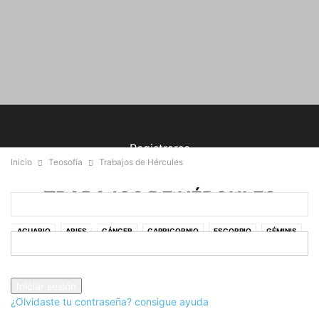
Registrarse
Inicio
Teosofía
Trabajos de Hércules
¡Bienvenido! Ingresa en tu cuenta
TRABAJOS DE HÉRCULES
tu nombre de usuario
ACUARIO
ARIES
CÁNCER
CAPRICORNIO
ESCORPIO
GÉMINIS
LEO
LIBRA
PISCIS
SAGITARIO
TAURO
VIRGO
tu contraseña
¿Olvidaste tu contraseña? consigue ayuda