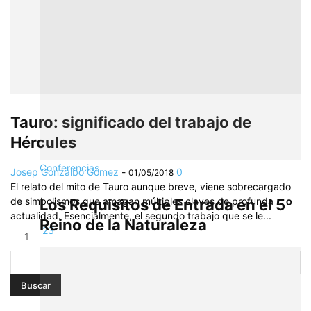
Tauro: significado del trabajo de
Hércules
Conferencias
Josep Gonzalbo Gómez
-
0
01/05/2018
El relato del mito de Tauro aunque breve, viene sobrecargado
de simbolismos que amagan múltiples claves de profunda
Los Requisitos de Entrada en el 5º
actualidad. Esencialmente, el segundo trabajo que se le...
Reino de la Naturaleza
2
3
1