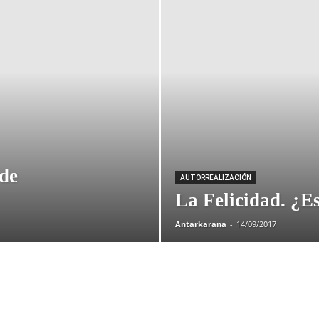
de
AUTORREALIZACIÓN
La Felicidad. ¿E
Antarkarana
-
14/09/2017