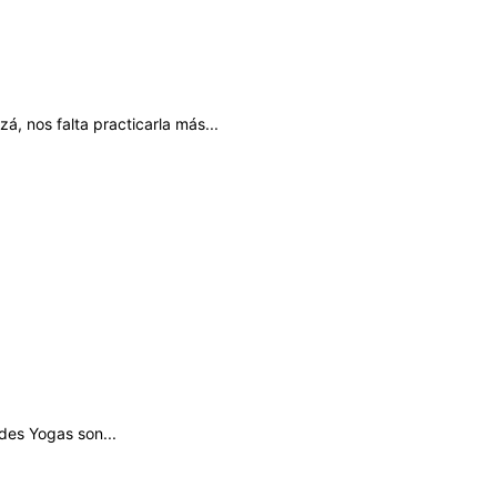
, nos falta practicarla más...
ndes Yogas son...