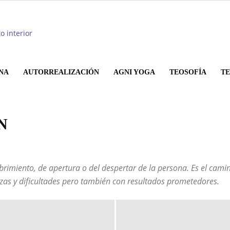
Antarkarana
NA
AUTORREALIZACIÓN
AGNI YOGA
TEOSOFÍA
T
N
brimiento, de apertura o del despertar de la persona. Es el camin
ezas y dificultades pero también con resultados prometedores.