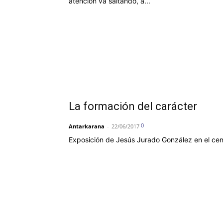
atención va saltando, a...
La formación del carácter
0
Antarkarana
-
22/06/2017
Exposición de Jesús Jurado González en el cent