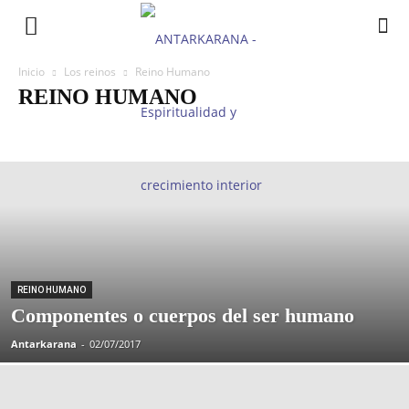
Inicio
Los reinos
Reino Humano
REINO HUMANO
Constitución del hombre
Declaración universal de derechos humanos
REINO HUMANO
Componentes o cuerpos del ser humano
Antarkarana
-
02/07/2017